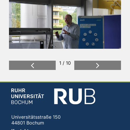
2 / 10
1 / 10
Previous
Next
Universitätsstraße 150
44801 Bochum