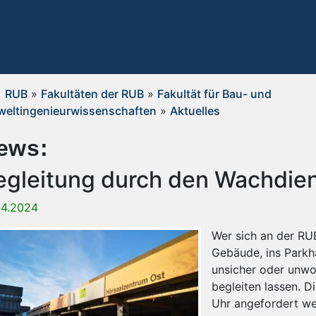
RUB
»
Fakultäten der RUB
»
Fakultät für Bau- und
eltingenieurwissenschaften
»
Aktuelles
ews:
egleitung durch den Wachdie
04.2024
Wer sich an der R
Gebäude, ins Parkh
unsicher oder unwo
begleiten lassen. D
Uhr angefordert we