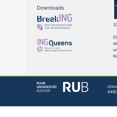
Downloads
3
D
d
u
K
Univ
448