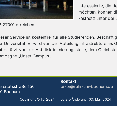
Interessierte, die 
möchten, können di
Festnetz unter der
2 27001 erreichen.
ieser Service ist kostenfrei für alle Studierenden, Beschäf
er Universität. Er wird von der Abteilung Infrastrukturel
nterstützt von der Antidiskriminierungsstelle, dem Gleichst
ampagne „Unser Campus“.
Kontakt
ersitätsstraße 150
pr-bi@ruhr-uni-bochum.de
01 Bochum
Copyright © fbi 2024
Letzte Änderung: 03. Mai. 2024