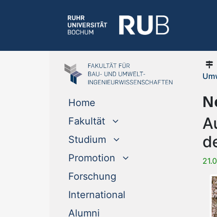
Umw
N
Home
A
Fakultät
d
Studium
Promotion
21.
Forschung
International
Alumni