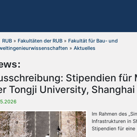
RUB
»
Fakultäten der RUB
»
Fakultät für Bau- und
eltingenieurwissenschaften
»
Aktuelles
ews:
usschreibung: Stipendien für 
er Tongji University, Shanghai
05.2026
Im Rahmen des „Sin
Infrastrukturen in S
Stipendien für ein