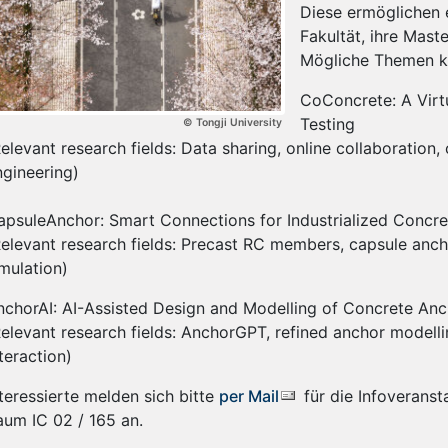
Diese ermöglichen e
Fakultät, ihre Mast
Mögliche Themen k
CoConcrete: A Virtu
Testing
© Tongji University
elevant research fields: Data sharing, online collaboration, 
ngineering)
apsuleAnchor: Smart Connections for Industrialized Concre
Relevant research fields: Precast RC members, capsule ancho
imulation)
nchorAI: AI-Assisted Design and Modelling of Concrete An
Relevant research fields: AnchorGPT, refined anchor modell
teraction)
nteressierte melden sich bitte
per Mail
für die Infoveranst
aum IC 02 / 165 an.