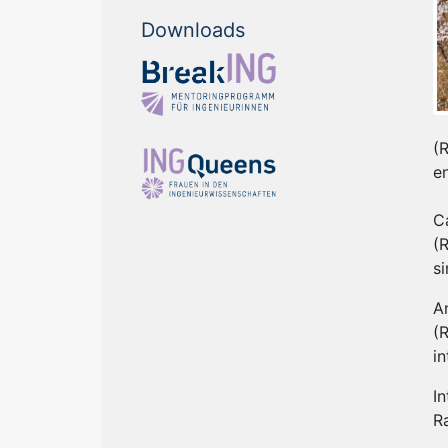
Downloads
(R
e
C
(
s
A
(
in
I
R